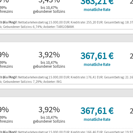
363,21 €
 bis 80000 EUR
Nettodarlehensbetrag:
1
,99%
bis 10,47%
monatliche Rate
20 Monaten
6
Laufzeit:
Jahreszins
gebundener Sollzins
 12.13%
Effektiver Jahreszins:
9
ch §6a PAngV:
Nettodarlehensbetrag 15.000,00 EUR; Kreditrate: 255,20 EUR; Gesamtbetrag: 18.377,
 11.50%
8
Gebundener Sollzins:
%; Gebundener Sollzins: 6,74%; Anbieter: TARGOBANK
Bearbeitungsgebühr:
0
tsabhängig
99%
3,92%
Repräsentatives Beispiel 
367,61 €
 bis 80000 EUR
Nettodarlehensbetrag:
1
,99%
bis 10,47%
monatliche Rate
6 Monaten
7
Laufzeit:
Jahreszins
gebundener Sollzins
Produktinformationen
 10.99%
Effektiver Jahreszins:
6
Sondertilgung möglich:
J
he Bank AG
ch §6a PAngV:
Nettodarlehensbetrag 15.000,00 EUR; Kreditrate: 176,41 EUR; Gesamtbetrag: 21.168,
 10.47%
6
Gebundener Sollzins:
%; Gebundener Sollzins: 7,29%; Anbieter: ING
J
Bearbeitungsgebühr:
0
Ratenstundung möglich:
J
tsabhängig
E
i
99%
3,92%
Repräsentatives Beispiel 
367,61 €
Kreditversicherung:
o
 bis 100000 EUR
Nettodarlehensbetrag:
1
J
,99%
bis 10,47%
Verlängerter Widerruf:
monatliche Rate
20 Monaten
1
Laufzeit:
Jahreszins
gebundener Sollzins
Videoident möglich:
J
Produktinformationen
 10.99%
Effektiver Jahreszins:
7
Sondertilgung möglich:
J
ch §6a PAngV:
Nettodarlehensbetrag 15.000,00 EUR; Kreditrate: 166,46 EUR; Gesamtbetrag: 19.974,