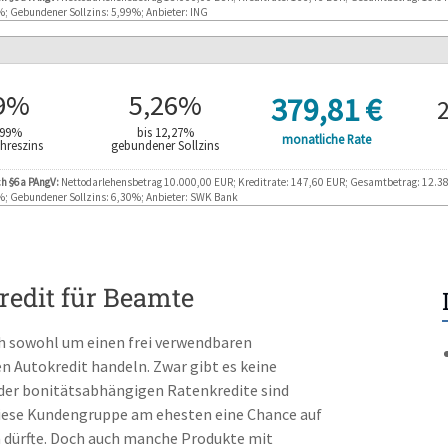
 10.47%
7
Gebundener Sollzins:
%; Gebundener Sollzins: 5,99%; Anbieter: ING
S
Bearbeitungsgebühr:
0
d
tsabhängig
m
t
Jetzt Postbank -A
Ratenstundung möglich:
J
39%
5,26%
Repräsentatives Beispiel 
379,81 €
S
 bis 100000 EUR
Nettodarlehensbetrag:
1
,99%
bis 12,27%
Kreditversicherung:
o
monatliche Rate
20 Monaten
1
Laufzeit:
Jahreszins
gebundener Sollzins
J
Produktinformationen
Verlängerter Widerruf:
 10.99%
Effektiver Jahreszins:
6
Vorteile:
-
Videoident möglich:
J
ch §6a PAngV:
Nettodarlehensbetrag 10.000,00 EUR; Kreditrate: 147,60 EUR; Gesamtbetrag: 12.389,
 10.47%
5
Gebundener Sollzins:
%; Gebundener Sollzins: 6,30%; Anbieter: SWK Bank
4
Bearbeitungsgebühr:
0
J
Sondertilgung möglich:
tsabhängig
S
k
Jetzt TARGOBANK
Repräsentatives Beispiel 
J
edit für Beamte
t
Ratenstundung möglich:
bean
 bis 100000 EUR
Nettodarlehensbetrag:
1
R
20 Monaten
8
Laufzeit:
A
ch sowohl um einen frei verwendbaren
Produktinformationen
 12.99%
Effektiver Jahreszins:
6
o
Kreditversicherung:
 Autokredit handeln. Zwar gibt es keine
Vorteile:
U
 12.27%
6
Gebundener Sollzins:
Verlängerter Widerruf:
N
J
 der bonitätsabhängigen Ratenkredite sind
Sondertilgung möglich:
Bearbeitungsgebühr:
0
J
Videoident möglich:
S
diese Kundengruppe am ehesten eine Chance auf
tsabhängig
k
n dürfte. Doch auch manche Produkte mit