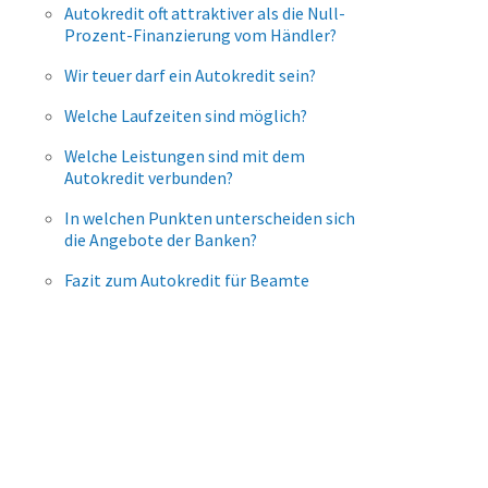
a
Autokredit oft attraktiver als die Null-
atenpausen sind nach individueller
Prozent-Finanzierung vom Händler?
bsprache möglich
nkredit beantragen
Wir teuer darf ein Autokredit sein?
ptional möglich
ein
a
Welche Laufzeiten sind möglich?
a
ondertilgungen sind jederzeit und
Welche Leistungen sind mit dem
ostenlos möglich
Autokredit verbunden?
a
atenstundungen sind möglich
In welchen Punkten unterscheiden sich
ptional möglich
die Angebote der Banken?
kredit beantragen
ein
Fazit zum Autokredit für Beamte
a
utokredit beantragen