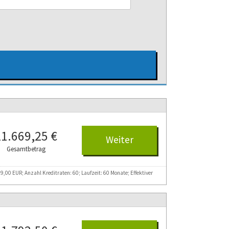
ungen möglich
e Abschluss
21.669,25 €
Weiter
Gesamtbetrag
00 EUR; Anzahl Kreditraten: 60; Laufzeit: 60 Monate; Effektiver
nach §6a PAngV