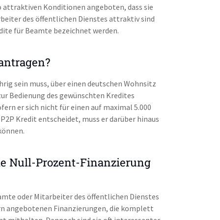
J
Ratenstundung möglich:
 attraktiven Konditionen angeboten, dass sie
R
eiter des öffentlichen Dienstes attraktiv sind
A
t
Jetzt ING-Rate
edite für Beamte bezeichnet werden.
o
Kreditversicherung:
Produktinformationen
Verlängerter Widerruf:
N
Sondertilgung möglich:
J
J
Videoident möglich:
antragen?
S
k
jährig sein muss, über einen deutschen Wohnsitz
Ratenstundung möglich:
J
zur Bedienung des gewünschten Kredites
R
rn er sich nicht für einen auf maximal 5.000
Kreditversicherung:
o
t
Jetzt ING-Auto
N
P2P Kredit entscheidet, muss er darüber hinaus
Verlängerter Widerruf:
Videoident möglich:
J
können.
 die Null-Prozent-Finanzierung
t
Jetzt SWK Bank-A
amte oder Mitarbeiter des öffentlichen Dienstes
ern angebotenen Finanzierungen, die komplett
ht mithalten. Dennoch sind sie oft interessanter,