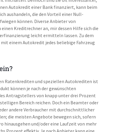
inen Autokredit einer Bank finanziert, kann beim
ch aushandeln, die den Vorteil einer Null-
fwiegen können. Diverse Anbieter von
einen Kreditrechner an, mir dessen Hilfe sich die
erfinanzierung leicht ermitteln lassen. Zu dem
 mit einem Autokredit jedes beliebige Fahrzeug
ein?
n Ratenkrediten und speziellen Autokrediten ist
rodukt können je nach der gewünschten
des Antragstellers von knapp unter drei Prozent
istelligen Bereich reichen. Doch ein Beamter oder
jeder andere Verbraucher mit durchschnittlicher
len; die meisten Angebote bewegen sich, sofern
uro hinausgehen und/oder eine Laufzeit von mehr
hs Prozent effektiv. Je nach Anbieter kann eine