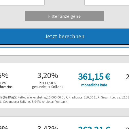
Filter anzeigen
↓
Verlängerter Widerruf
Sondertilg
Restschuldversicherung möglich
100% Onlin
Jetzt berechnen
25%
3,20%
361,15 €
,13%
bis 11,50%
monatliche Rate
Jahreszins
gebundener Sollzins
ch §6a PAngV:
Nettodarlehensbetrag 10.000,00 EUR; Kreditrate: 210,00 EUR; Gesamtbetrag: 12.539,
%; Gebundener Sollzins: 8,94%; Anbieter: Postbank
49%
3,43%
Repräsentatives Beispiel 