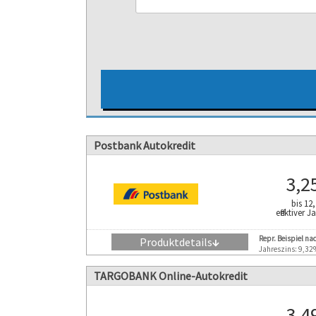
Bonitätsunabhängige Zinsen
Ratenpausen möglich
Video-Ident
Postbank Autokredit
3,
bis 12
effektiver 
Repr. Beispiel na
Produktdetails
↓
Jahreszins: 9,32
TARGOBANK Online-Autokredit
3,
Allgemeine Informationen