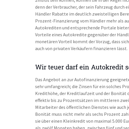
denn der Verbraucher, der sein Fahrzeug durch e
Händler Rabatte im deutlich zweistelligen Berei
Prozent-Finanzierung vom Händler mehr als au
Autokrediten und entsprechende Portale bieten 
Vorteile eines Autokredite gegenüber der Händl
monetären Vorteil kommt der Vorzug, dass sich
auch von privaten Verkäufern finanzieren lässt.
Wir teuer darf ein Autokredit s
Das Angebot an zur Autofinanzierung geeignete
sehr umfangreich; die Zinsen für ein solches P
Kredithöhe, der Kreditlaufzeit und der Bonität 
effektiv bis zu Prozentsätzen im mittleren zwe
Mitarbeiter des öffentlichen Dienstes wie auch 
Bonität muss nicht mehr als sechs Prozent zah
sie über einen Kleinkredit von maximal 5.000 E
als zwölf Monaten haben, zwischen fünf und sec