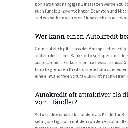
bonitätsunabhängigen Zinssätzen werden zu so
auch für die zinsverwöhnten Beamten und Mitarb
Zum Produkttes
und deshalb im weiteren Sinne auch als Autokr
Darlehensgeber/-vermittler
Süd-West-Kreditbank Finanzierung GmbH
Wer kann einen Autokredit be
Isaac-Fulda-Allee 2 c
55124 Mainz
Grundsätzlich gilt, dass der Antragsteller voll
und ein deutsches Bankkonto verfügen und ein 
ausreichendes Einkommen nachweisen muss. Sofe
Zum Produkttes
Euro begrenzten Kredit ohne Schufa oder einen 
eine einwandfreie Schufa-Auskunft nachweisen 
Autokredit oft attraktiver als
vom Händler?
Zum Produkttes
Autokredite sind insbesondere als Kredit für Be
sehr günstig, doch mit den von den Autohändl
zinslos sein können, können sie in der Regel nic