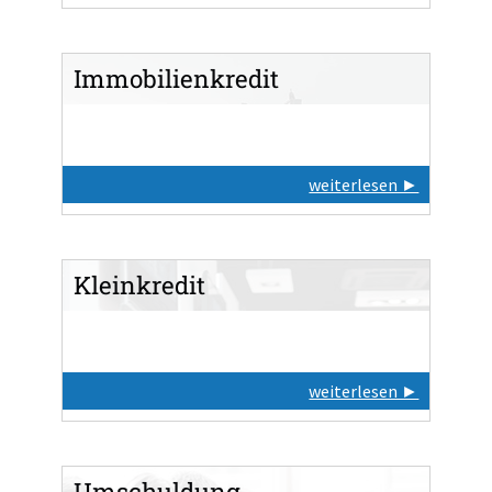
Immobilienkredit
Zum Produkttest
Produktinformationen
Vorteile:
Festzins für alle Laufzeiten
weiterlesen ►
Ja
Sondertilgung möglich:
Jetzt SWK Bank-Ratenkredit
beantragen
Sondertilgungen sind jederzeit
kostenfrei möglich.
Kleinkredit
Ja
Ratenstundung möglich:
Nach Absprache im Einzelfall
möglich
optional möglich
Kreditversicherung:
weiterlesen ►
Verlängerter Widerruf:
Nein
Ja
Videoident möglich:
Umschuldung