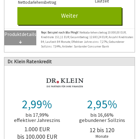
Laufzeit
Nettodarlehensbetrag
Weiter
Repräsentatives Beispiel nach §6a PAngV
Repr. Beispiel nach §6a PAngV:
Nettodarlehensbetrag 10.000,00 EUR;
Produktdetails
Kreditrate: 151,11 EUR; Gesamtbetrag: 12.693,24 EUR; Anzahl Kreditraten:
Nettodarlehensbetrag:
5.000,00 EUR
↓
84; Laufzeit: 84 Monate; Effektiver Jahreszins: 7,27%; Gebundener
72 Monate
Laufzeit:
Sollzins: 7,04%; Anbieter: Santander Consumer Bank
Effektiver Jahreszins:
8,45%
7,91%
Dr. Klein Ratenkredit
Gebundener Sollzins:
Bearbeitungsgebühr:
0 EUR
Allgemeine Informationen
Nettodarlehensbetrag:
von 1000 EUR bis
75000 EUR
von 12 bis 96 Monaten
Laufzeit:
2,99%
2,95%
Darlehensgeber/-vermittler
Effektiver Jahreszins:
ab 2.99% bis 11.98%
Darlehensgeber:
ab 2.95% bis 11.37%
Gebundener Sollzins:
bis 17,99%
bis 16,66%
Abwicklung über eine Partnerbank von creditolo
Bearbeitungsgebühr:
0 EUR
effektiver Jahreszins
gebundener Sollzins
Die angezeigten Konditionen sind
1.000
EUR
12 bis 120
Darlehensvermittler:
bonitätsabhängig
bis 100.000
EUR
Monate