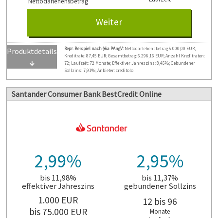
Nettodarlehensbetrag
Weiter
Repr. Beispiel nach §6a PAngV:
Nettodarlehensbetrag 5.000,00 EUR;
Produktdetails
Kreditrate: 87,45 EUR; Gesamtbetrag: 6.296,16 EUR; Anzahl Kreditraten:
↓
72; Laufzeit: 72 Monate; Effektiver Jahreszins: 8,45%; Gebundener
Sollzins: 7,91%; Anbieter: creditolo
Santander Consumer Bank BestCredit Online
Allgemeine Informationen
Nettodarlehensbetrag:
von 1000 EUR bis
100000 EUR
von 12 bis 120
Laufzeit:
2,99%
2,95%
Monaten
Effektiver Jahreszins:
ab 1.95% bis 19.45%
bis 11,98%
bis 11,37%
ab 1.93% bis 16.20%
Gebundener Sollzins:
effektiver Jahreszins
gebundener Sollzins
Bearbeitungsgebühr:
0 EUR
1.000
EUR
12 bis 96
Die angezeigten Konditionen sind
bis 75.000
EUR
Monate
bonitätsabhängig