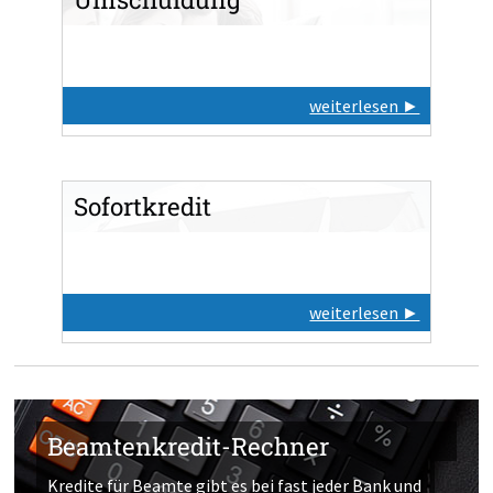
Zum Produkttest
weiterlesen ►
Jetzt DKB-Privatkredit
beantragen
Sofortkredit
weiterlesen ►
Beamtenkredit-Rechner
Kredite für Beamte gibt es bei fast jeder Bank und