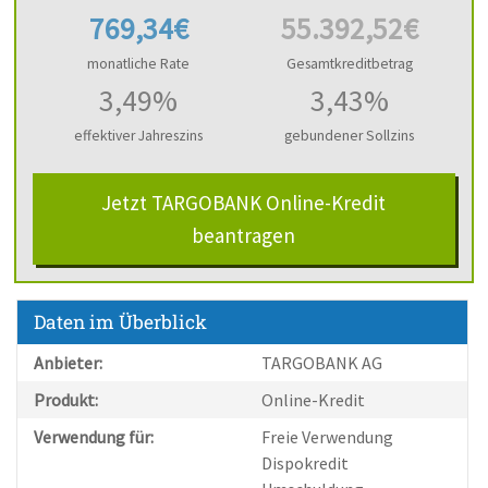
769,34€
55.392,52€
monatliche Rate
Gesamtkreditbetrag
3,49%
3,43%
effektiver Jahreszins
gebundener Sollzins
Jetzt TARGOBANK Online-Kredit
beantragen
Daten im Überblick
Anbieter:
TARGOBANK AG
Produkt:
Online-Kredit
Verwendung für:
Freie Verwendung
Dispokredit