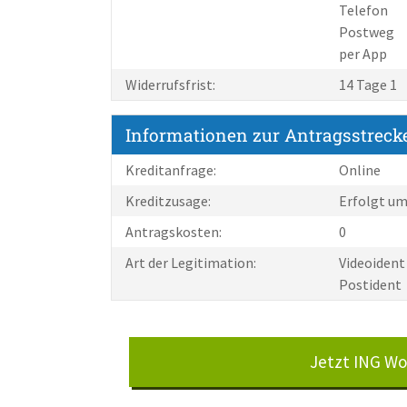
Telefon
Postweg
per App
Widerrufsfrist:
14 Tage 1
Informationen zur Antragsstreck
Kreditanfrage:
Online
Kreditzusage:
Erfolgt um
Antragskosten:
0
Art der Legitimation:
Videoident
Postident
Jetzt ING W