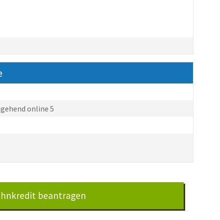
e
gehend online 5
ohnkredit beantragen