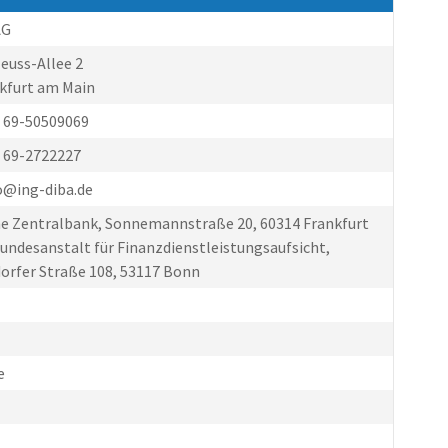
AG
euss-Allee 2
kfurt am Main
0) 69-50509069
) 69-2722227
fo@ing-diba.de
e Zentralbank, Sonnemannstraße 20, 60314 Frankfurt
undesanstalt für Finanzdienstleistungsaufsicht,
orfer Straße 108, 53117 Bonn
e