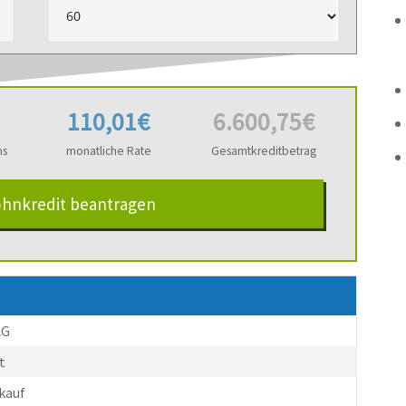
110,01€
6.600,75€
ns
monatliche Rate
Gesamtkreditbetrag
ohnkredit beantragen
AG
t
kauf