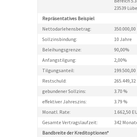
Bereich 5.
23539 Lüb
Repräsentatives Beispiel
Nettodarlehensbetrag:
350.000,00
Sollzinsbindung:
10 Jahre
Beleihungsgrenze:
90,00%
Anfangstilgung:
2,00%
Tilgungsanteil:
199.500,00
Restschuld:
265.449,32
gebundener Sollzins:
3.70 %
effektiver Jahreszins:
3.79 %
Monatl. Rate:
1.662,50 E
Gesamte Vertragslaufzeit:
342 Monat
Bandbreite der Kreditoptionen*