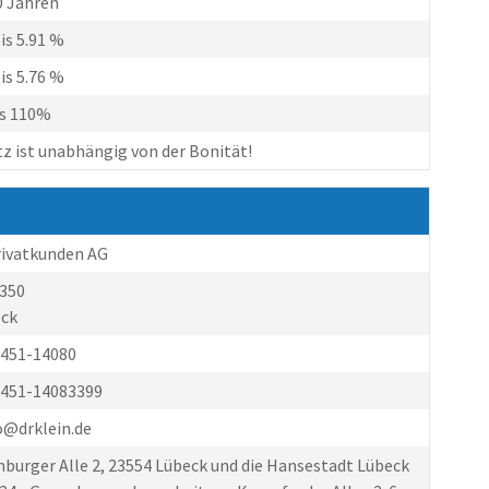
0 Jahren
is 5.91 %
is 5.76 %
is 110%
tz ist unabhängig von der Bonität!
Privatkunden AG
1350
eck
0)451-14080
0)451-14083399
fo@drklein.de
nburger Alle 2, 23554 Lübeck und die Hansestadt Lübeck