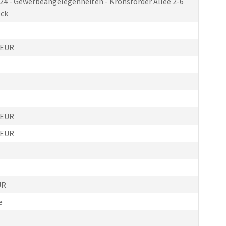
324 - Gewerbeangelegenheiten - Kronsforder Allee 2-6
eck
 EUR
 EUR
 EUR
UR
e