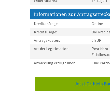
Widerrufsfrist:
14 Tage 1
Informationen zur Antragsstreck
Kreditanfrage:
Online
Kreditzusage:
Die Kredit
Antragskosten:
0 EUR
Art der Legitimation:
Postident
Filialbesu
Abwicklung erfolgt über:
Eine Partn
Jetzt Dr. Klein 