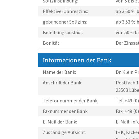
Sollzinsbindung:
von 5 bis 3
Effektiver Jahreszins:
ab 3.60 % b
gebundener Sollzins:
ab 3.53 % b
Beleihungsauslauf:
von 50% b
Bonität:
Der Zinssa
Informationen der Bank
Name der Bank:
Dr. Klein 
Anschrift der Bank:
Postfach 
23503 Lüb
Telefonnummer der Bank:
Tel: +49 (
Faxnummer der Bank:
Fax: +49 (
E-Mail der Bank:
E-Mail: in
Zuständige Aufsicht:
IHK, Facke